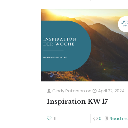
Cindy Petersen
on
April 22, 2024
Inspiration KW 17
11
0
Read m