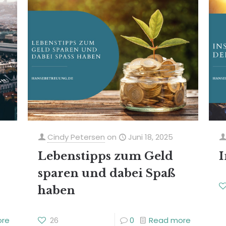
Cindy Petersen
on
Juni 18, 2025
Lebenstipps zum Geld
I
sparen und dabei Spaß
haben
ore
26
0
Read more