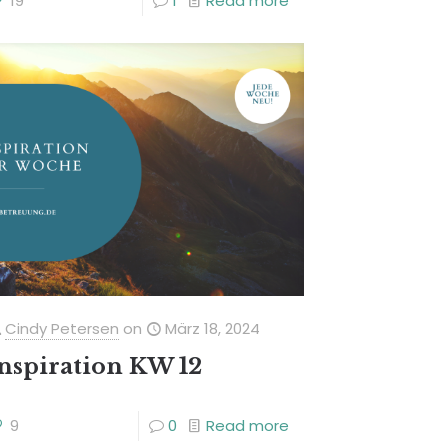
19
1
Read more
Cindy Petersen
on
März 18, 2024
nspiration KW 12
9
0
Read more