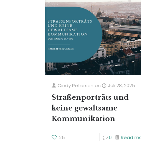
Cindy Petersen
on
Juli 28, 2025
Straßenporträts und
keine gewaltsame
Kommunikation
25
0
Read m