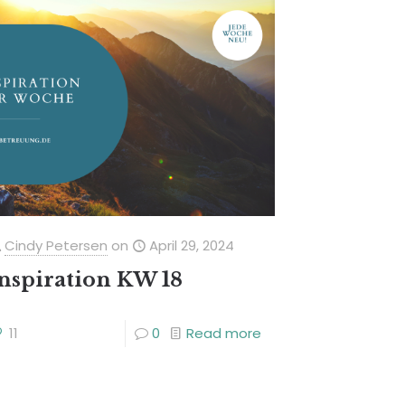
Cindy Petersen
on
April 29, 2024
nspiration KW 18
11
0
Read more