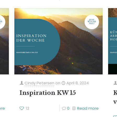
Cindy Petersen
on
April 8, 2024
Inspiration KW 15
K
ore
12
0
Read more