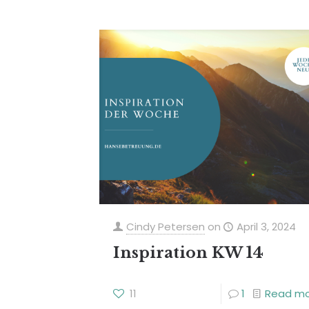
Cindy Petersen
on
April 3, 2024
Inspiration KW 14
11
1
Read m