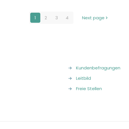
1
2
3
4
Next page
→
Kundenbefragungen
→
Leitbild
→
Freie Stellen