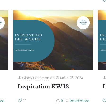
Cindy Petersen
on
März 25, 2024
Inspiration KW 13
I
ore
10
0
Read more