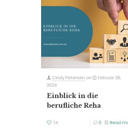
Cindy Petersen
on
Februar 28,
2024
Einblick in die
berufliche Reha
14
0
Read m