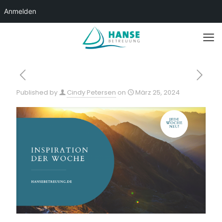
Anmelden
Published by
Cindy Petersen
on
März 25, 2024