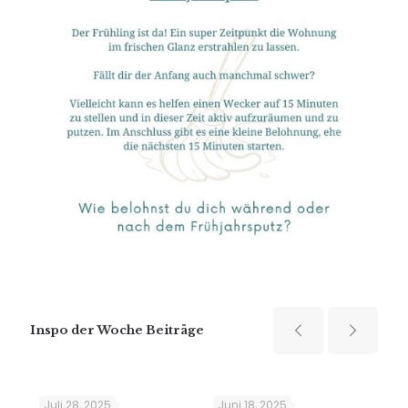
Inspo der Woche Beiträge
Juli 28, 2025
Juni 18, 2025
Apr