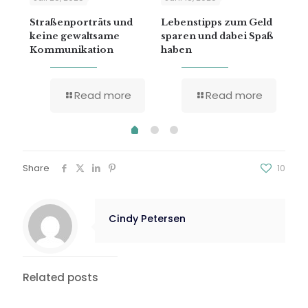
Straßenporträts und
Lebenstipps zum Geld
Ins
keine gewaltsame
sparen und dabei Spaß
Kommunikation
haben
Read more
Read more
Share
10
Cindy Petersen
Related posts