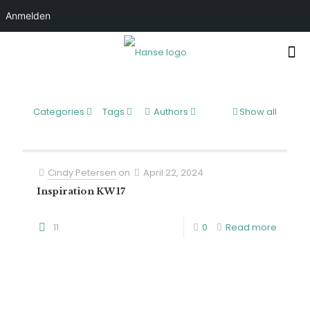
Anmelden
Categories
Tags
Authors
Show all
Cindy Petersen
on
April 22, 2024
Inspiration KW 17
11
0
Read more