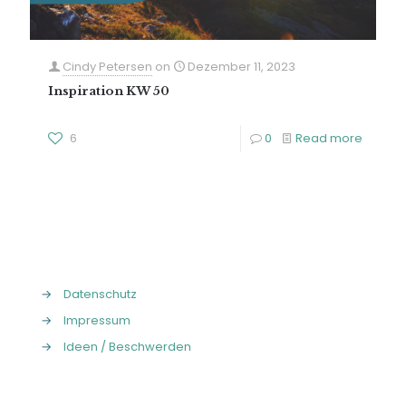
Cindy Petersen
on
Dezember 11, 2023
Inspiration KW 50
6
0
Read more
→
Datenschutz
→
Impressum
→
Ideen / Beschwerden