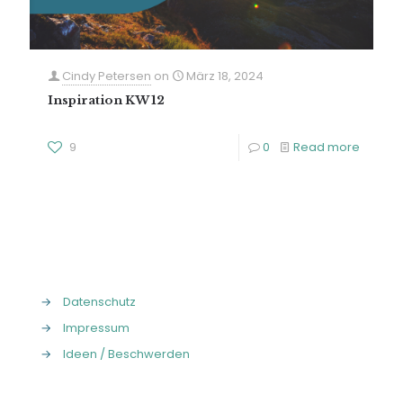
Cindy Petersen
on
März 18, 2024
Inspiration KW 12
9
0
Read more
→
Datenschutz
→
Impressum
→
Ideen / Beschwerden