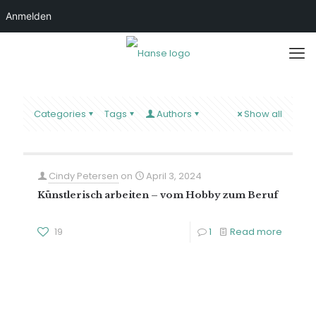
Anmelden
Categories
Tags
Authors
Show all
Cindy Petersen
on
April 3, 2024
Künstlerisch arbeiten – vom Hobby zum Beruf
19
1
Read more