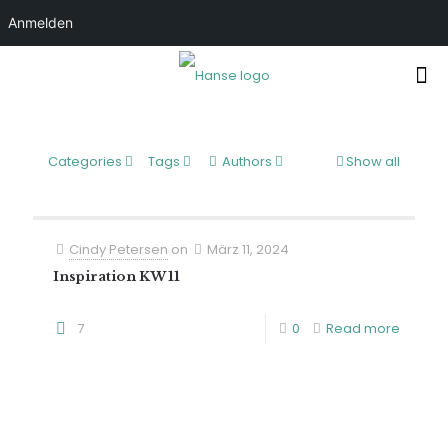
Anmelden
Categories
Tags
Authors
Show all
Cindy Petersen
on
März 11, 2024
Inspiration KW 11
7
0
Read more