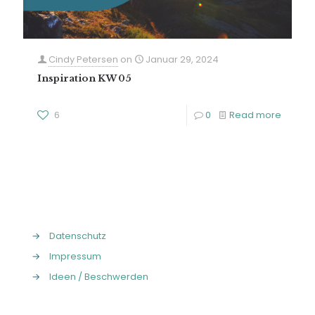
Cindy Petersen
on
Januar 29, 2024
Inspiration KW 05
6
0
Read more
→
Datenschutz
→
Impressum
→
Ideen / Beschwerden