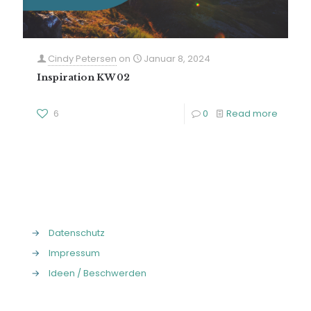
Cindy Petersen
on
Januar 8, 2024
Inspiration KW 02
6
0
Read more
→
Datenschutz
→
Impressum
→
Ideen / Beschwerden