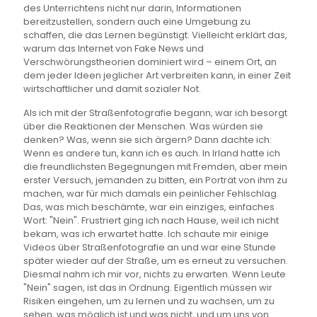
des Unterrichtens nicht nur darin, Informationen
bereitzustellen, sondern auch eine Umgebung zu
schaffen, die das Lernen begünstigt. Vielleicht erklärt das,
warum das Internet von Fake News und
Verschwörungstheorien dominiert wird – einem Ort, an
dem jeder Ideen jeglicher Art verbreiten kann, in einer Zeit
wirtschaftlicher und damit sozialer Not.
Als ich mit der Straßenfotografie begann, war ich besorgt
über die Reaktionen der Menschen. Was würden sie
denken? Was, wenn sie sich ärgern? Dann dachte ich:
Wenn es andere tun, kann ich es auch. In Irland hatte ich
die freundlichsten Begegnungen mit Fremden, aber mein
erster Versuch, jemanden zu bitten, ein Porträt von ihm zu
machen, war für mich damals ein peinlicher Fehlschlag.
Das, was mich beschämte, war ein einziges, einfaches
Wort: "Nein". Frustriert ging ich nach Hause, weil ich nicht
bekam, was ich erwartet hatte. Ich schaute mir einige
Videos über Straßenfotografie an und war eine Stunde
später wieder auf der Straße, um es erneut zu versuchen.
Diesmal nahm ich mir vor, nichts zu erwarten. Wenn Leute
"Nein" sagen, ist das in Ordnung. Eigentlich müssen wir
Risiken eingehen, um zu lernen und zu wachsen, um zu
sehen, was möglich ist und was nicht, und um uns von