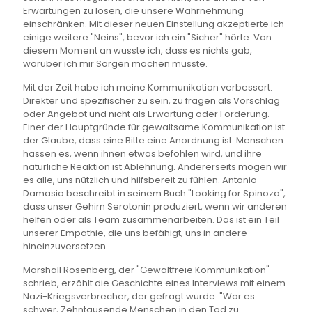
Erwartungen zu lösen, die unsere Wahrnehmung
einschränken. Mit dieser neuen Einstellung akzeptierte ich
einige weitere "Neins", bevor ich ein "Sicher" hörte. Von
diesem Moment an wusste ich, dass es nichts gab,
worüber ich mir Sorgen machen musste.
Mit der Zeit habe ich meine Kommunikation verbessert.
Direkter und spezifischer zu sein, zu fragen als Vorschlag
oder Angebot und nicht als Erwartung oder Forderung.
Einer der Hauptgründe für gewaltsame Kommunikation ist
der Glaube, dass eine Bitte eine Anordnung ist. Menschen
hassen es, wenn ihnen etwas befohlen wird, und ihre
natürliche Reaktion ist Ablehnung. Andererseits mögen wir
es alle, uns nützlich und hilfsbereit zu fühlen. Antonio
Damasio beschreibt in seinem Buch "Looking for Spinoza",
dass unser Gehirn Serotonin produziert, wenn wir anderen
helfen oder als Team zusammenarbeiten. Das ist ein Teil
unserer Empathie, die uns befähigt, uns in andere
hineinzuversetzen.
Marshall Rosenberg, der "Gewaltfreie Kommunikation"
schrieb, erzählt die Geschichte eines Interviews mit einem
Nazi-Kriegsverbrecher, der gefragt wurde: "War es
schwer, Zehntausende Menschen in den Tod zu