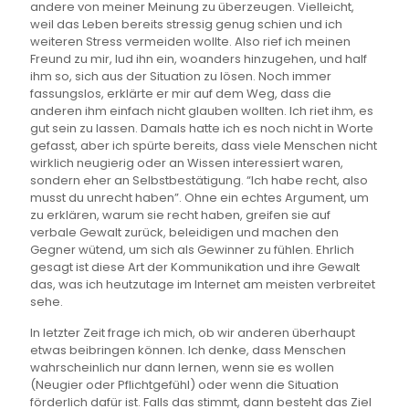
andere von meiner Meinung zu überzeugen. Vielleicht,
weil das Leben bereits stressig genug schien und ich
weiteren Stress vermeiden wollte. Also rief ich meinen
Freund zu mir, lud ihn ein, woanders hinzugehen, und half
ihm so, sich aus der Situation zu lösen. Noch immer
fassungslos, erklärte er mir auf dem Weg, dass die
anderen ihm einfach nicht glauben wollten. Ich riet ihm, es
gut sein zu lassen. Damals hatte ich es noch nicht in Worte
gefasst, aber ich spürte bereits, dass viele Menschen nicht
wirklich neugierig oder an Wissen interessiert waren,
sondern eher an Selbstbestätigung. “Ich habe recht, also
musst du unrecht haben”. Ohne ein echtes Argument, um
zu erklären, warum sie recht haben, greifen sie auf
verbale Gewalt zurück, beleidigen und machen den
Gegner wütend, um sich als Gewinner zu fühlen. Ehrlich
gesagt ist diese Art der Kommunikation und ihre Gewalt
das, was ich heutzutage im Internet am meisten verbreitet
sehe.
In letzter Zeit frage ich mich, ob wir anderen überhaupt
etwas beibringen können. Ich denke, dass Menschen
wahrscheinlich nur dann lernen, wenn sie es wollen
(Neugier oder Pflichtgefühl) oder wenn die Situation
förderlich dafür ist. Falls das stimmt, dann besteht das Ziel