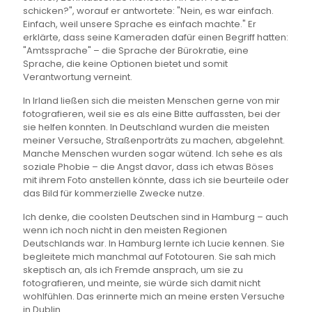
schicken?", worauf er antwortete: "Nein, es war einfach.
Einfach, weil unsere Sprache es einfach machte." Er
erklärte, dass seine Kameraden dafür einen Begriff hatten:
"Amtssprache" – die Sprache der Bürokratie, eine
Sprache, die keine Optionen bietet und somit
Verantwortung verneint.
In Irland ließen sich die meisten Menschen gerne von mir
fotografieren, weil sie es als eine Bitte auffassten, bei der
sie helfen konnten. In Deutschland wurden die meisten
meiner Versuche, Straßenporträts zu machen, abgelehnt.
Manche Menschen wurden sogar wütend. Ich sehe es als
soziale Phobie – die Angst davor, dass ich etwas Böses
mit ihrem Foto anstellen könnte, dass ich sie beurteile oder
das Bild für kommerzielle Zwecke nutze.
Ich denke, die coolsten Deutschen sind in Hamburg – auch
wenn ich noch nicht in den meisten Regionen
Deutschlands war. In Hamburg lernte ich Lucie kennen. Sie
begleitete mich manchmal auf Fototouren. Sie sah mich
skeptisch an, als ich Fremde ansprach, um sie zu
fotografieren, und meinte, sie würde sich damit nicht
wohlfühlen. Das erinnerte mich an meine ersten Versuche
in Dublin.