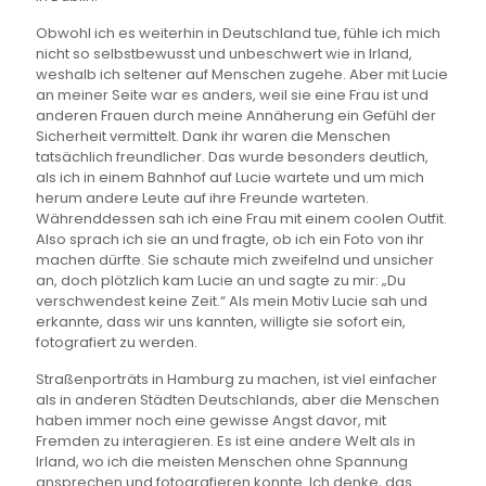
Obwohl ich es weiterhin in Deutschland tue, fühle ich mich
nicht so selbstbewusst und unbeschwert wie in Irland,
weshalb ich seltener auf Menschen zugehe. Aber mit Lucie
an meiner Seite war es anders, weil sie eine Frau ist und
anderen Frauen durch meine Annäherung ein Gefühl der
Sicherheit vermittelt. Dank ihr waren die Menschen
tatsächlich freundlicher. Das wurde besonders deutlich,
als ich in einem Bahnhof auf Lucie wartete und um mich
herum andere Leute auf ihre Freunde warteten.
Währenddessen sah ich eine Frau mit einem coolen Outfit.
Also sprach ich sie an und fragte, ob ich ein Foto von ihr
machen dürfte. Sie schaute mich zweifelnd und unsicher
an, doch plötzlich kam Lucie an und sagte zu mir: „Du
verschwendest keine Zeit.“ Als mein Motiv Lucie sah und
erkannte, dass wir uns kannten, willigte sie sofort ein,
fotografiert zu werden.
Straßenporträts in Hamburg zu machen, ist viel einfacher
als in anderen Städten Deutschlands, aber die Menschen
haben immer noch eine gewisse Angst davor, mit
Fremden zu interagieren. Es ist eine andere Welt als in
Irland, wo ich die meisten Menschen ohne Spannung
ansprechen und fotografieren konnte. Ich denke, das