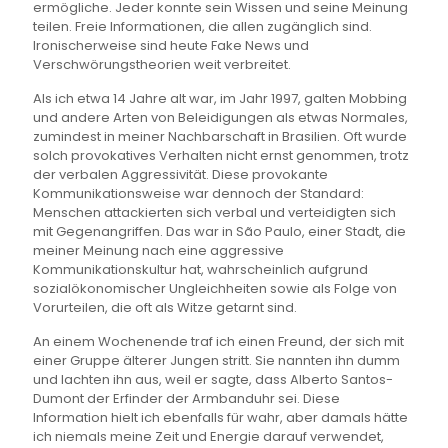
ermögliche. Jeder konnte sein Wissen und seine Meinung
teilen. Freie Informationen, die allen zugänglich sind.
Ironischerweise sind heute Fake News und
Verschwörungstheorien weit verbreitet.
Als ich etwa 14 Jahre alt war, im Jahr 1997, galten Mobbing
und andere Arten von Beleidigungen als etwas Normales,
zumindest in meiner Nachbarschaft in Brasilien. Oft wurde
solch provokatives Verhalten nicht ernst genommen, trotz
der verbalen Aggressivität. Diese provokante
Kommunikationsweise war dennoch der Standard:
Menschen attackierten sich verbal und verteidigten sich
mit Gegenangriffen. Das war in São Paulo, einer Stadt, die
meiner Meinung nach eine aggressive
Kommunikationskultur hat, wahrscheinlich aufgrund
sozialökonomischer Ungleichheiten sowie als Folge von
Vorurteilen, die oft als Witze getarnt sind.
An einem Wochenende traf ich einen Freund, der sich mit
einer Gruppe älterer Jungen stritt. Sie nannten ihn dumm
und lachten ihn aus, weil er sagte, dass Alberto Santos-
Dumont der Erfinder der Armbanduhr sei. Diese
Information hielt ich ebenfalls für wahr, aber damals hätte
ich niemals meine Zeit und Energie darauf verwendet,