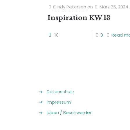
Cindy Petersen
on
März 25, 2024
Inspiration KW 13
10
0
Read m
→
Datenschutz
→
Impressum
→
Ideen / Beschwerden