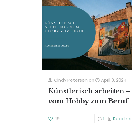
Cindy Petersen
on
April 3, 2024
Künstlerisch arbeiten –
vom Hobby zum Beruf
19
1
Read m