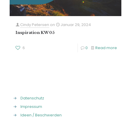
Cindy Petersen
on
Januar 29, 2024
Inspiration KW 05
6
0
Read more
→
Datenschutz
→
Impressum
→
Ideen / Beschwerden