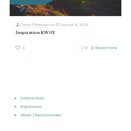
Cindy Petersen
on
Januar 8, 2024
Inspiration KW 02
6
0
Read more
→
Datenschutz
→
Impressum
→
Ideen / Beschwerden