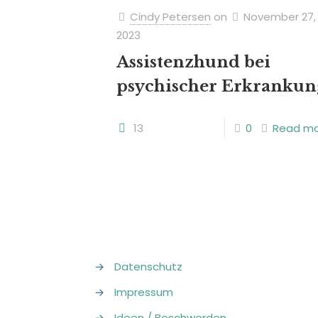
Cindy Petersen
on
November 27,
2023
Assistenzhund bei
psychischer Erkrankun
13
0
Read m
→
Datenschutz
→
Impressum
→
Ideen / Beschwerden