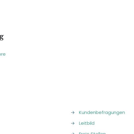
g
ore
→
Kundenbefragungen
→
Leitbild
→
Freie Stellen