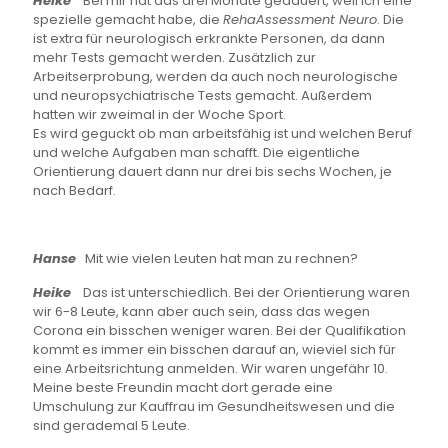
Heike
Bei mir hat das drei Monate gedauert, weil ich eine
spezielle gemacht habe, die
RehaAssessment Neuro
. Die
ist extra für neurologisch erkrankte Personen, da dann
mehr Tests gemacht werden. Zusätzlich zur
Arbeitserprobung, werden da auch noch neurologische
und neuropsychiatrische Tests gemacht. Außerdem
hatten wir zweimal in der Woche Sport.
Es wird geguckt ob man arbeitsfähig ist und welchen Beruf
und welche Aufgaben man schafft. Die eigentliche
Orientierung dauert dann nur drei bis sechs Wochen, je
nach Bedarf.
Hanse
Mit wie vielen Leuten hat man zu rechnen?
Heike
Das ist unterschiedlich. Bei der Orientierung waren
wir 6-8 Leute, kann aber auch sein, dass das wegen
Corona ein bisschen weniger waren. Bei der Qualifikation
kommt es immer ein bisschen darauf an, wieviel sich für
eine Arbeitsrichtung anmelden. Wir waren ungefähr 10.
Meine beste Freundin macht dort gerade eine
Umschulung zur Kauffrau im Gesundheitswesen und die
sind gerademal 5 Leute.